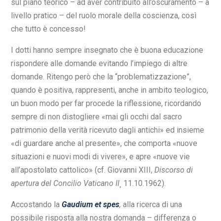
sul piano teorico – ad aver contribuito all’oscuramento – a
livello pratico – del ruolo morale della coscienza, così
che tutto è concesso!
I dotti hanno sempre insegnato che è buona educazione
rispondere alle domande evitando l’impiego di altre
domande. Ritengo però che la “problematizzazione”,
quando è positiva, rappresenti, anche in ambito teologico,
un buon modo per far procede la riflessione, ricordando
sempre di non distogliere «mai gli occhi dal sacro
patrimonio della verità ricevuto dagli antichi» ed insieme
«di guardare anche al presente», che comporta «nuove
situazioni e nuovi modi di vivere», e apre «nuove vie
all’apostolato cattolico» (cf. Giovanni XIII,
Discorso di
apertura del Concilio Vaticano II
¸ 11.10.1962).
Accostando la
Gaudium et spes
,
alla ricerca di una
possibile risposta alla nostra domanda – differenza o