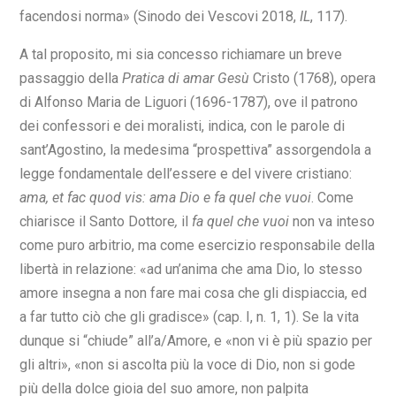
facendosi norma» (Sinodo dei Vescovi 2018,
IL
, 117).
A tal proposito, mi sia concesso richiamare un breve
passaggio della
Pratica di amar Gesù
Cristo (1768), opera
di Alfonso Maria de Liguori (1696-1787), ove il patrono
dei confessori e dei moralisti, indica, con le parole di
sant’Agostino, la medesima “prospettiva” assorgendola a
legge fondamentale dell’essere e del vivere cristiano:
ama, et fac quod vis: ama Dio e fa quel che vuoi
. Come
chiarisce il Santo Dottore
,
il
fa quel che vuoi
non va inteso
come puro arbitrio, ma come esercizio responsabile della
libertà in relazione: «ad un’anima che ama Dio, lo stesso
amore insegna a non fare mai cosa che gli dispiaccia, ed
a far tutto ciò che gli gradisce» (cap. I, n. 1, 1). Se la vita
dunque si “chiude” all’a/Amore, e «non vi è più spazio per
gli altri», «non si ascolta più la voce di Dio, non si gode
più della dolce gioia del suo amore, non palpita