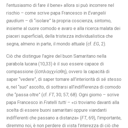
l’entusiasmo di fare il bene» allora si può incorrere nel
rischio – come scrive papa Francesco in
Evangelii
gaudium
– di “isolare” la propria coscienza, sintomo,
insieme al cuore comodo e avaro e alla ricerca malata dei
piaceri superficiali, della tristezza individualistica che
segna, almeno in parte, il mondo attuale (cf.
EG
, 2).
Ciò che distingue l’agire del buon Samaritano nella
parabola lucana (10,33) è il suo essere capace di
compassione (ἐσπλαγχνίσθη), ovvero la capacità di
saper “vedere”, di saper tornare all’interiorità di sé stesso
e, nel “suo” ascolto, di sottrarsi all’indifferenza di comodo
che “passa oltre” (cf.
FT
, 30; 57; 68). Ogni giorno – scrive
papa Francesco in
Fratelli tutti
– «ci troviamo davanti alla
scelta di essere buoni samaritani oppure viandanti
indifferenti che passano a distanza» (
FT
, 69), l’importante,
diremmo noi, è non perdere di vista l’interezza di ciò che