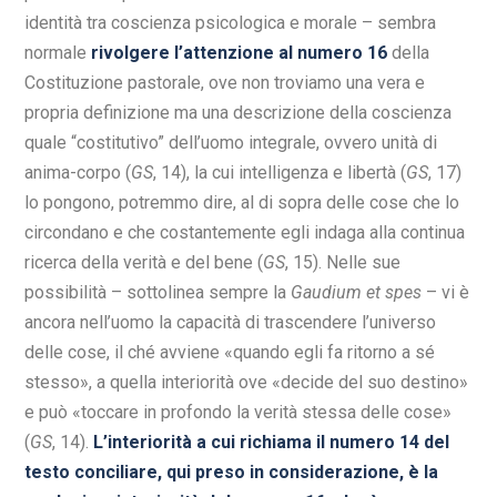
identità tra coscienza psicologica e morale – sembra
normale
rivolgere l’attenzione al numero 16
della
Costituzione pastorale, ove non troviamo una vera e
propria definizione ma una descrizione della coscienza
quale “costitutivo” dell’uomo integrale, ovvero unità di
anima-corpo (
GS
, 14), la cui intelligenza e libertà (
GS
, 17)
lo pongono, potremmo dire, al di sopra delle cose che lo
circondano e che costantemente egli indaga alla continua
ricerca della verità e del bene (
GS
, 15). Nelle sue
possibilità – sottolinea sempre la
Gaudium et spes
– vi è
ancora nell’uomo la capacità di trascendere l’universo
delle cose, il ché avviene «quando egli fa ritorno a sé
stesso», a quella interiorità ove «decide del suo destino»
e può «toccare in profondo la verità stessa delle cose»
(
GS
, 14).
L’interiorità a cui richiama il numero 14 del
testo conciliare, qui preso in considerazione, è la