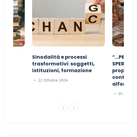
a:
Sinodalità e processi
“…PER RI
iale
trasformativi: soggetti,
SPERANZA
istituzioni, formazione
propizio d
contribut
22 Ottobre 2024
alfonsia
01 Agosto