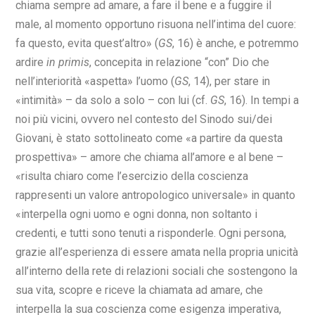
chiama sempre ad amare, a fare il bene e a fuggire il
male, al momento opportuno risuona nell’intima del cuore:
fa questo, evita quest’altro» (
GS
, 16) è anche, e potremmo
ardire
in primis
, concepita in relazione “con” Dio che
nell’interiorità «aspetta» l’uomo (
GS
, 14), per stare in
«intimità» – da solo a solo – con lui (cf.
GS
, 16). In tempi a
noi più vicini, ovvero nel contesto del Sinodo sui/dei
Giovani, è stato sottolineato come «a partire da questa
prospettiva» – amore che chiama all’amore e al bene –
«risulta chiaro come l’esercizio della coscienza
rappresenti un valore antropologico universale» in quanto
«interpella ogni uomo e ogni donna, non soltanto i
credenti, e tutti sono tenuti a risponderle. Ogni persona,
grazie all’esperienza di essere amata nella propria unicità
all’interno della rete di relazioni sociali che sostengono la
sua vita, scopre e riceve la chiamata ad amare, che
interpella la sua coscienza come esigenza imperativa,