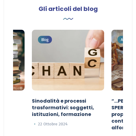
Gli articoli del blog
Blog
Archivio 
a:
Sinodalità e processi
“…PER RI
iale
trasformativi: soggetti,
SPERANZA
istituzioni, formazione
propizio d
contribut
22 Ottobre 2024
alfonsia