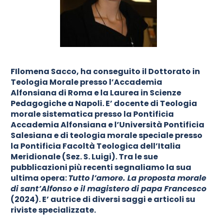
FIlomena Sacco, ha conseguito il Dottorato in
Teologia Morale presso l’Accademia
Alfonsiana di Roma e la Laurea in Scienze
Pedagogiche a Napoli.
E’ docente di Teologia
morale sistematica presso la Pontificia
Accademia Alfonsiana e l’Università Pontificia
Salesiana e di teologia morale speciale presso
la Pontificia Facoltà Teologica dell’Italia
Meridionale (Sez. S. Luigi). Tra le sue
pubblicazioni più recenti segnaliamo la sua
ultima opera:
Tutto l’amore. La proposta morale
di sant’Alfonso e il magistero di papa Francesco
(2024). E’ autrice di diversi saggi e articoli su
riviste specializzate.