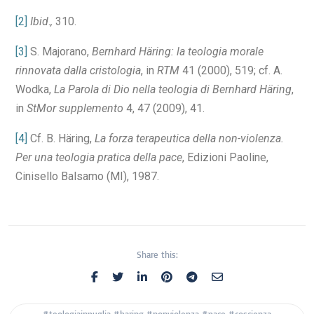
[2]
Ibid
.
,
310.
[3]
S. Majorano,
Bernhard Häring: la teologia morale
rinnovata dalla cristologia
, in
RTM
41 (2000), 519; cf. A.
Wodka,
La Parola di Dio nella teologia di Bernhard Häring
,
in
StMor supplemento
4, 47 (2009), 41.
[4]
Cf. B. Häring,
La forza terapeutica della non-violenza.
Per una teologia pratica della pace
, Edizioni Paoline,
Cinisello Balsamo (MI), 1987.
Share this:
#teologiainpuglia #haring #nonviolenza #pace #coscienza